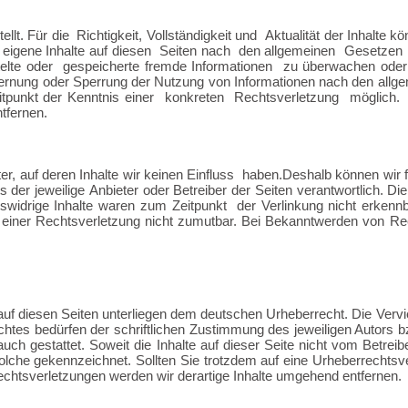
llt. Für die Richtigkeit, Vollständigkeit und Aktualität der Inhalte
kö
eigene Inhalte auf
diesen Seiten nach den allgemeinen Gesetzen 
mittelte oder gespeicherte fremde Informationen zu überwachen od
ntfernung oder Sperrung der Nutzung von Informationen
nach den allge
itpunkt
der Kenntnis einer konkreten Rechtsverletzung möglic
tfernen.
r, auf deren Inhalte wir keinen Einfluss haben.
Deshalb können
wir 
s der jeweilige
Anbieter oder Betreiber der Seiten verantwortlich. Di
swidrige Inhalte waren zum Zeitpunkt der Verlinkung nicht erkenn
 einer Rechtsverletzung nicht zumutbar.
Bei Bekanntwerden von Rec
 auf diesen Seiten unterliegen dem deutschen Urheberrecht. Die Vervie
htes bedürfen der schriftlichen Zustimmung des jeweiligen Autors b
auch gestattet. Soweit die Inhalte auf dieser Seite nicht vom Betrei
s solche gekennzeichnet. Sollten Sie trotzdem auf eine Urheberrecht
htsverletzungen werden wir derartige Inhalte umgehend entfernen.