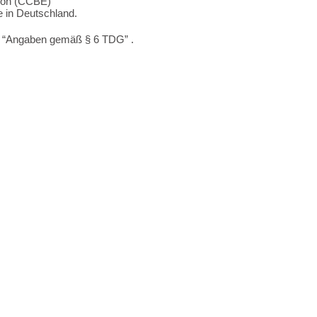
nion (CCBE)
 in Deutschland.
 “Angaben gemäß § 6 TDG” .