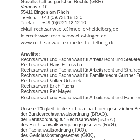
Gesellschaft bürgerlichen Rechts (GBR)
Veronastr. 10
55411 Bingen am Rhein
Telefon: +49 (0)6721 18 12 0
Telefax: +49 (0)6721 18 12 10
rechtsanwaelte@mueller-heidelberg.de
eMail:
www.rechtsanwaelte-bingen.de
Internet:
www.rechtsanwaelte.mueller-heidelberg.de
Anwälte:
Rechtsanwalt und Fachanwalt für Arbeitsrecht und Steuerere
Rechtsanwalt Hans F. Lutwitzi
Rechtsanwalt und Fachanwalt für Arbeitsrecht und Strafrec
Rechtsanwalt und Fachanwalt für Familienrecht Gunther 
Rechtsanwalt Volker Urbanek
Rechtsanwalt Erich Fuchs
Rechtsanwalt Per Mayer
Rechtsanwalt
und Fachanwalt für Arbeitsrecht und
Familie
Unsere Tätigkeit richtet sich u.a. nach den gesetzlichen
der Bundesrechtsanwaltsordnung (BRAO),
der Berufsordnung für Rechtsanwälte (BORA ),
des Rechtsanwaltsvergütungsgesetzes (RVG),
der Fachanwaltsordnung ( FAO),
des Gerichtskostengesetzes (GKK),