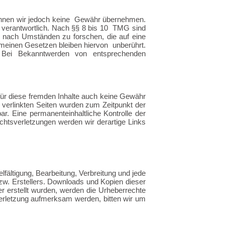
nnen wir jedoch keine Gewähr übernehmen.
verantwortlich. Nach §§ 8 bis 10 TMG sind
er nach Umständen zu forschen,
die auf eine
meinen Gesetzen bleiben hiervon unberührt.
h. Bei Bekanntwerden von entsprechenden
für diese fremden Inhalte auch keine Gewähr
e verlinkten Seiten wurden zum Zeitpunkt der
bar. Eine permanente
inhaltliche Kontrolle der
htsverletzungen werden wir derartige Links
lfältigung, Bearbeitung, Verbreitung und jede
zw. Erstellers. Downloads und Kopien dieser
ber erstellt wurden, werden die Urheberrechte
sverletzung aufmerksam werden, bitten wir um