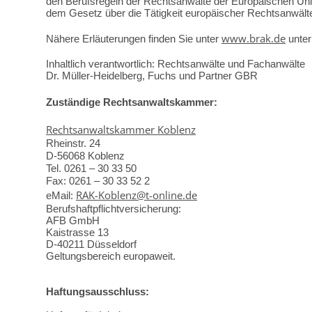
den Berufsregeln der Rechtsanwälte der Europäischen U
dem Gesetz über die Tätigkeit europäischer Rechtsanwälte
www.brak.de
Nähere Erläuterungen finden Sie unter
unter
Inhaltlich verantwortlich: Rechtsanwälte und Fachanwälte
Dr. Müller-Heidelberg, Fuchs und Partner GBR
Zuständige Rechtsanwaltskammer:
Rechtsanwaltskammer Koblenz
Rheinstr. 24
D-56068 Koblenz
Tel. 0261 – 30 33 50
Fax: 0261 – 30 33 52 2
RAK-Koblenz@t-online.de
eMail:
Berufshaftpflichtversicherung:
AFB GmbH
Kaistrasse 13
D-40211 Düsseldorf
Geltungsbereich europaweit.
Haftungsausschluss: